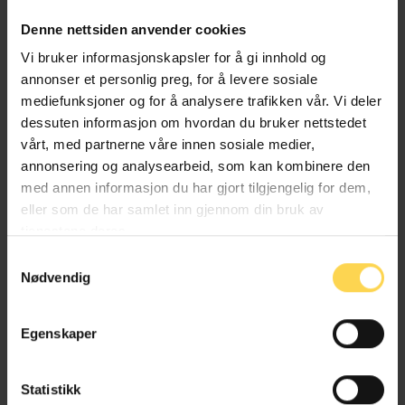
Denne nettsiden anvender cookies
Vi bruker informasjonskapsler for å gi innhold og
annonser et personlig preg, for å levere sosiale
mediefunksjoner og for å analysere trafikken vår. Vi deler
dessuten informasjon om hvordan du bruker nettstedet
vårt, med partnerne våre innen sosiale medier,
annonsering og analysearbeid, som kan kombinere den
med annen informasjon du har gjort tilgjengelig for dem,
eller som de har samlet inn gjennom din bruk av
tjenestene deres.
Samtykkevalg
Nødvendig
Egenskaper
- Hans-Petter bringer med seg tung ledererfaring fra
teknologi- og kompetansevirksomheter som vil være
Statistikk