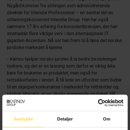
Nygård kommer fra stillingen som administrerende
direktør for Intendia Professional – en sentral del av
utdanningskonsernet Intendia Group. Han har også
nærmere 17 års erfaring fra konsulentbransjen, der han
innehadde flere viktige verv i den internasjonale IT-
giganten Accenture. Nå ser han frem til å lære det norske
juridiske markedet å kjenne.
- Karnov hjelper norske jurister å ta bedre beslutninger
raskere, og det er en løsning som derfor er viktig ikke
bare for brukerne av produktet, men også for
rettsikkerheten i landet. Å få lede en utfordrer som bidrar
til en skjerpet konkurranse i markedet for rettskilder og
juridisk litteratur, er en utrolig spennende mulighet. Nå
gleder jeg meg stort til å bruke erfaringen min til å skape
et enda bedre Karnov til det beste for våre tusenvis av
brukere, sier Hans-Petter Nygård.
Samtykke
Detaljer
Om