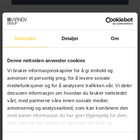
Kenneth Adale Baklund
Samtykke
Detaljer
Om
Spesialrådgiver, Justis- og
beredskapsdepartementet
Denne nettsiden anvender cookies
Vi bruker informasjonskapsler for å gi innhold og
annonser et personlig preg, for å levere sosiale
mediefunksjoner og for å analysere trafikken vår. Vi deler
Eva Grotnæss Barnholdt
dessuten informasjon om hvordan du bruker nettstedet
vårt, med partnerne våre innen sosiale medier,
Fagdirektør, Justis- og beredskapsdepartementet
annonsering og analysearbeid, som kan kombinere den
med annen informasjon du har gjort tilgjengelig for dem,
eller som de har samlet inn gjennom din bruk av
tjenestene deres.
Christer Holtet Dahlin
Samtykkevalg