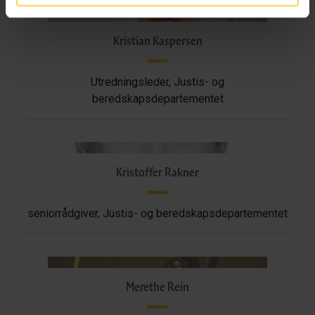
Kristian Kaspersen
Utredningsleder, Justis- og
beredskapsdepartementet
Kristoffer Rakner
seniorrådgiver, Justis- og beredskapsdepartementet
Merethe Rein