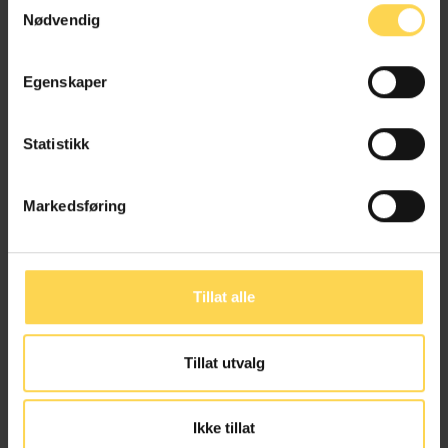
Nødvendig
Departementsrådgiver, Justis- og
beredskapsdepartementet
Egenskaper
Statistikk
Heid Iren Haugerud
Markedsføring
Fagdirektør, Justis- og beredskapsdepartementet
Tillat alle
Tage Henningsen
Tillat utvalg
Lovrådgiver, Justis- og beredskapsdepartementet
Ikke tillat