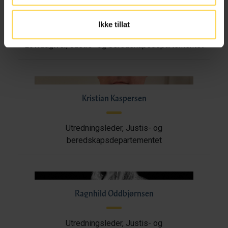
Tage Henningsen
Ikke tillat
Lovrådgiver, Justis- og beredskapsdepartementet
Kristian Kaspersen
Utredningsleder, Justis- og
beredskapsdepartementet
Ragnhild Oddbjørnsen
Utredningsleder, Justis- og