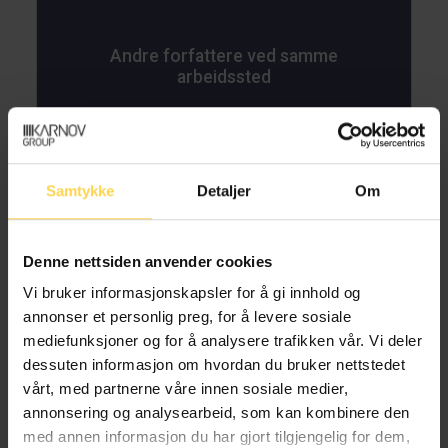
Andre forfattere ved samme
arbeidssted
Samtykke
Detaljer
Om
Kenneth Adale Baklund
Denne nettsiden anvender cookies
Spesialrådgiver, Justis- og
Vi bruker informasjonskapsler for å gi innhold og
beredskapsdepartementet
annonser et personlig preg, for å levere sosiale
mediefunksjoner og for å analysere trafikken vår. Vi deler
dessuten informasjon om hvordan du bruker nettstedet
vårt, med partnerne våre innen sosiale medier,
Eva Grotnæss Barnholdt
annonsering og analysearbeid, som kan kombinere den
med annen informasjon du har gjort tilgjengelig for dem,