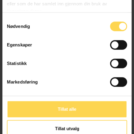
eller som de har samlet inn gjennom din bruk av
Fagdirektør, Justis- og beredskapsdepartementet
tjenestene deres.
Samtykkevalg
Nødvendig
Christer Holtet Dahlin
Egenskaper
Departementsrådgiver, Justis- og
beredskapsdepartementet
Statistikk
Markedsføring
Heid Iren Haugerud
Tillat alle
Fagdirektør, Justis- og beredskapsdepartementet
Tillat utvalg