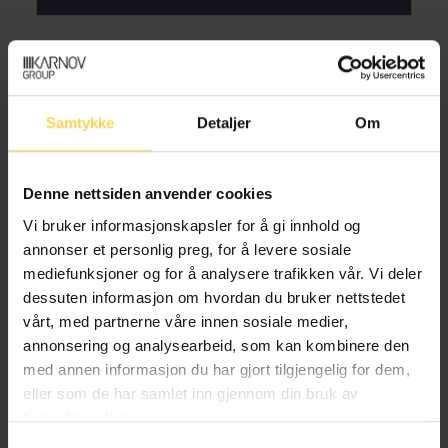
Kenneth Adale Baklund
Samtykke
Detaljer
Om
Spesialrådgiver, Justis- og
beredskapsdepartementet
Denne nettsiden anvender cookies
Vi bruker informasjonskapsler for å gi innhold og
annonser et personlig preg, for å levere sosiale
mediefunksjoner og for å analysere trafikken vår. Vi deler
Eva Grotnæss Barnholdt
dessuten informasjon om hvordan du bruker nettstedet
vårt, med partnerne våre innen sosiale medier,
Fagdirektør, Justis- og beredskapsdepartementet
annonsering og analysearbeid, som kan kombinere den
med annen informasjon du har gjort tilgjengelig for dem,
eller som de har samlet inn gjennom din bruk av
tjenestene deres.
Christer Holtet Dahlin
Samtykkevalg