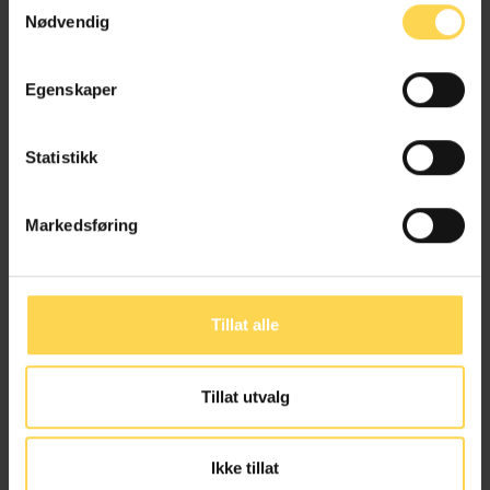
Nødvendig
Departementsrådgiver, Justis- og
beredskapsdepartementet
Egenskaper
Statistikk
Heid Iren Haugerud
Markedsføring
Fagdirektør, Justis- og beredskapsdepartementet
Tillat alle
Tage Henningsen
Tillat utvalg
Lovrådgiver, Justis- og beredskapsdepartementet
Ikke tillat