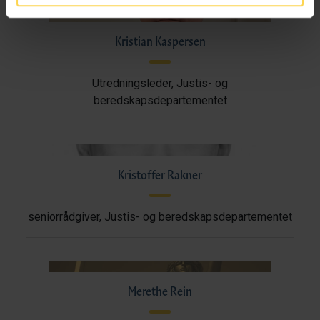
Kristian Kaspersen
Utredningsleder, Justis- og
beredskapsdepartementet
Kristoffer Rakner
seniorrådgiver, Justis- og beredskapsdepartementet
Merethe Rein