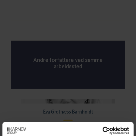
Andre forfattere ved samme
arbeidssted
Eva Grotnæss Barnholdt
Fagdirektør, Justis- og beredskapsdepartementet