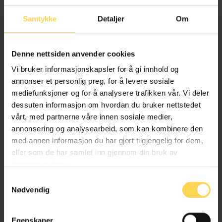
Samtykke
Detaljer
Om
Christer Holtet Dahlin
Denne nettsiden anvender cookies
Vi bruker informasjonskapsler for å gi innhold og
Departementsrådgiver, Justis- og
annonser et personlig preg, for å levere sosiale
beredskapsdepartementet
mediefunksjoner og for å analysere trafikken vår. Vi deler
dessuten informasjon om hvordan du bruker nettstedet
vårt, med partnerne våre innen sosiale medier,
annonsering og analysearbeid, som kan kombinere den
Heid Iren Haugerud
med annen informasjon du har gjort tilgjengelig for dem,
eller som de har samlet inn gjennom din bruk av
Fagdirektør, Justis- og beredskapsdepartementet
tjenestene deres.
Samtykkevalg
Nødvendig
Tage Henningsen
Egenskaper