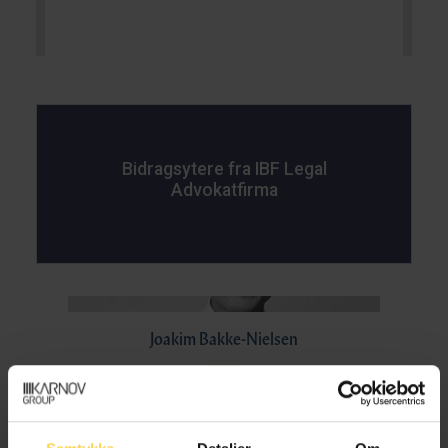
Bidragsytere fra IBF Legal
Advokatfirma
Joakim Bakke-Nielsen
Managing partner/Advokat/MBA, IBF Legal
Advokatfirma