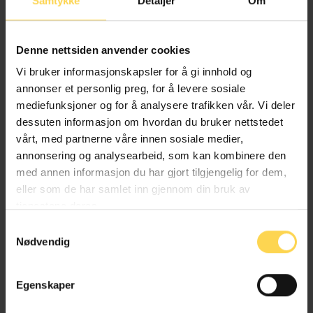
Samtykke
Detaljer
Om
Denne nettsiden anvender cookies
Vi bruker informasjonskapsler for å gi innhold og
annonser et personlig preg, for å levere sosiale
Alt kommentert regelverk av
mediefunksjoner og for å analysere trafikken vår. Vi deler
forfattere fra IBF Legal Advokatfirma
dessuten informasjon om hvordan du bruker nettstedet
vårt, med partnerne våre innen sosiale medier,
annonsering og analysearbeid, som kan kombinere den
med annen informasjon du har gjort tilgjengelig for dem,
eller som de har samlet inn gjennom din bruk av
tjenestene deres.
Finansavtaleloven
Samtykkevalg
Nødvendig
Bank, finans og regnskapsrett
Egenskaper