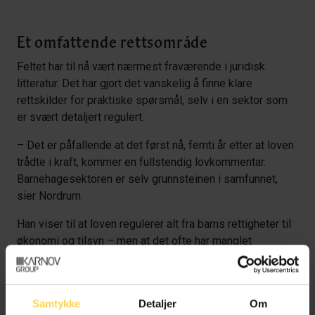
Et omfattende rettsområde
Feltet har til nå vært nærmest fraværende i juridisk
litteratur. Det har gjort det vanskelig å finne klare
rettskilder for praktiske spørsmål, selv i en sektor som
er svært detaljert regulert.
– Det er påfallende at det først nå, femti år etter at loven
trådte i kraft, kommer en fullstendig lovkommentar.
Barnehagesektoren er selv grunnsteinen i samfunnet,
sier Nordrum.
Han viser til at loven regulerer alt fra barns rettigheter til
økonomi og tilsyn – men at det ofte har manglet
veiledning om hvordan regelverket skal tolkes og brukes
i praksis.
Samtykke
Detaljer
Om