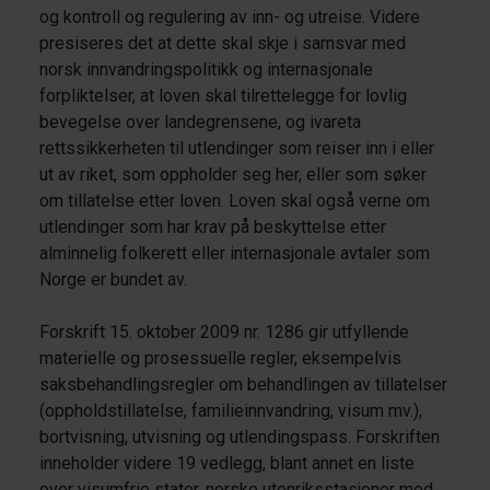
og kontroll og regulering av inn- og utreise. Videre
presiseres det at dette skal skje i samsvar med
norsk innvandringspolitikk og internasjonale
forpliktelser, at loven skal tilrettelegge for lovlig
bevegelse over landegrensene, og ivareta
rettssikkerheten til utlendinger som reiser inn i eller
ut av riket, som oppholder seg her, eller som søker
om tillatelse etter loven. Loven skal også verne om
utlendinger som har krav på beskyttelse etter
alminnelig folkerett eller internasjonale avtaler som
Norge er bundet av.
Forskrift 15. oktober 2009 nr. 1286 gir utfyllende
materielle og prosessuelle regler, eksempelvis
saksbehandlingsregler om behandlingen av tillatelser
(oppholdstillatelse, familieinnvandring, visum mv.),
bortvisning, utvisning og utlendingspass. Forskriften
inneholder videre 19 vedlegg, blant annet en liste
over visumfrie stater, norske utenriksstasjoner med