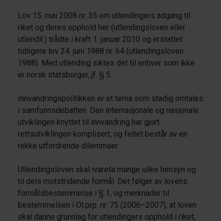
Lov 15. mai 2008 nr. 35 om utlendingers adgang til
riket og deres opphold her (utlendingsloven eller
utlendll.) trådte i kraft 1. januar 2010 og erstattet
tidligere lov 24. juni 1988 nr. 64 (utlendingsloven
1988). Med utlending siktes det til enhver som ikke
er norsk statsborger, jf. § 5.
Innvandringspolitikken er et tema som stadig omtales
i samfunnsdebatten. Den internasjonale og nasjonale
utviklingen knyttet til innvandring har gjort
rettsutviklingen komplisert, og feltet består av en
rekke utfordrende dilemmaer.
Utlendingsloven skal ivareta mange ulike hensyn og
til dels motstridende formål. Det følger av lovens
formålsbestemmelse i § 1, og merknader til
bestemmelsen i Ot.prp. nr. 75 (2006–2007), at loven
skal danne grunnlag for utlendingers opphold i riket,