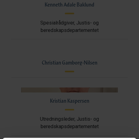
Kenneth Adale Baklund
Spesialrådgiver, Justis- og
beredskapsdepartementet
Christian Gamborg-Nilsen
Kristian Kaspersen
Utredningsleder, Justis- og
beredskapsdepartementet