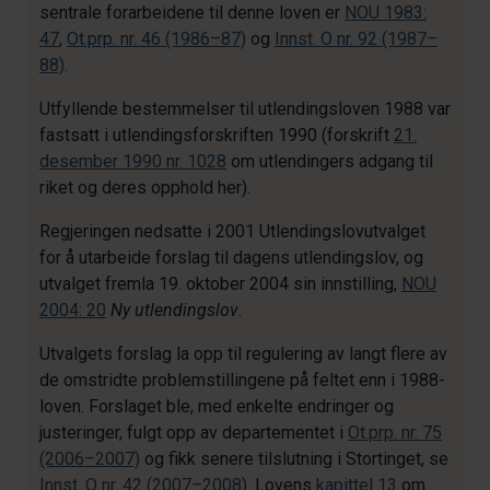
sentrale forarbeidene til denne loven er
NOU 1983:
47
,
Ot.prp. nr. 46 (1986–87)
og
Innst. O nr. 92 (1987–
88)
.
Utfyllende bestemmelser til utlendingsloven 1988 var
fastsatt i utlendingsforskriften 1990 (forskrift
21.
desember 1990 nr. 1028
om utlendingers adgang til
riket og deres opphold her).
Regjeringen nedsatte i 2001 Utlendingslovutvalget
for å utarbeide forslag til dagens utlendingslov, og
utvalget fremla 19. oktober 2004 sin innstilling,
NOU
2004: 20
Ny utlendingslov
.
Utvalgets forslag la opp til regulering av langt flere av
de omstridte problemstillingene på feltet enn i 1988-
loven. Forslaget ble, med enkelte endringer og
justeringer, fulgt opp av departementet i
Ot.prp. nr. 75
(2006–2007)
og fikk senere tilslutning i Stortinget, se
Innst. O nr. 42 (2007–2008)
. Lovens
kapittel 13
om