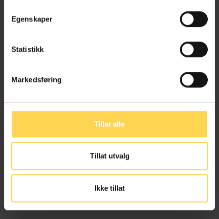
Egenskaper
Advokat, Regjeringsadvokaten
Statistikk
Øyvind Røyneberg
Markedsføring
Politiadvokat, Vest politidistrikt
Tillat alle
Håvard Sæthre
Tillat utvalg
fagansvarlig, Utlendingsdirektoratet
Ikke tillat