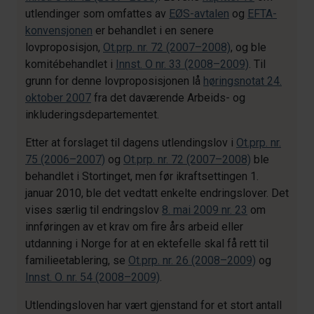
utlendinger som omfattes av
EØS-avtalen
og
EFTA-
konvensjonen
er behandlet i en senere
lovproposisjon,
Ot.prp. nr. 72 (2007–2008)
, og ble
komitébehandlet i
Innst. O nr. 33 (2008–2009)
. Til
grunn for denne lovproposisjonen lå
høringsnotat 24.
oktober 2007
fra det daværende Arbeids- og
inkluderingsdepartementet.
Etter at forslaget til dagens utlendingslov i
Ot.prp. nr.
75 (2006–2007)
og
Ot.prp. nr. 72 (2007–2008)
ble
behandlet i Stortinget, men før ikraftsettingen 1.
januar 2010, ble det vedtatt enkelte endringslover. Det
vises særlig til endringslov
8. mai 2009 nr. 23
om
innføringen av et krav om fire års arbeid eller
utdanning i Norge for at en ektefelle skal få rett til
familieetablering, se
Ot.prp. nr. 26 (2008–2009)
og
Innst. O. nr. 54 (2008–2009)
.
Utlendingsloven har vært gjenstand for et stort antall