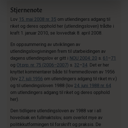
Stjernenote
Lov
15. mai 2008 nr. 35
om utlendingers adgang til
riket og deres opphold her (utlendingsloven) trådte i
kraft 1. januar 2010, se lovvedtak 8. april 2008.
En oppsummering av utviklingen av
utlendingslovgivningen frem til utarbeidingen av
dagens utlendingslov er gitt i
NOU 2004: 20
s.
61
–
71
og
Ot.prp. nr. 75 (2006–2007)
s.
32
–
34
. Det er her
knyttet kommentarer både til fremmedloven av 1956
(lov
27. juli 1956
om utlendingers adgang til riket m.v.)
og til utlendingsloven 1988 (lov
24. juni 1988 nr. 64
om utlendingers adgang til riket og deres opphold
her).
Den tidligere utlendingsloven av 1988 var i all
hovedsak en fullmaktslov, som overlot mye av
politikkutformingen til forskrift og praksis. De