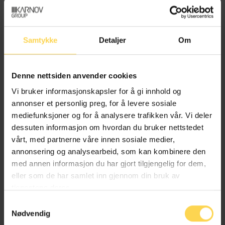
Olivia Mocanasu
Samtykke
Detaljer
Om
Legal Officer/Judicial Engagement Coordinator,
UNHCR
Denne nettsiden anvender cookies
Vi bruker informasjonskapsler for å gi innhold og
annonser et personlig preg, for å levere sosiale
mediefunksjoner og for å analysere trafikken vår. Vi deler
André Møkkelgjerd
dessuten informasjon om hvordan du bruker nettstedet
vårt, med partnerne våre innen sosiale medier,
annonsering og analysearbeid, som kan kombinere den
Advokat MNA / Fagansvarlig utlendingsrett,
med annen informasjon du har gjort tilgjengelig for dem,
Advokatfirmaet Sulland
eller som de har samlet inn gjennom din bruk av
tjenestene deres.
Samtykkevalg
Nødvendig
Kristine Møse