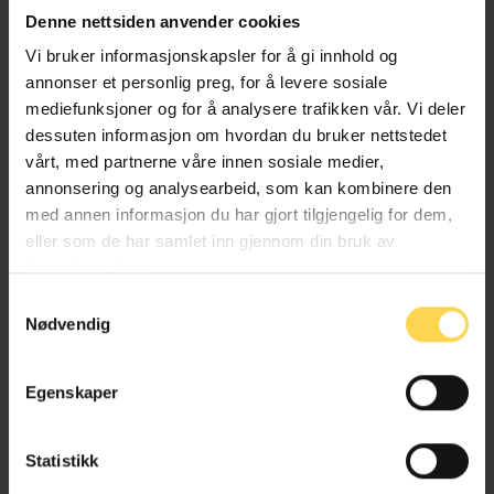
industriell eiendomsrett
knesatte prinsippet om
Denne nettsiden anvender cookies
nasjonal behandling (
artikkel 2
) og etablerte et
Vi bruker informasjonskapsler for å gi innhold og
system for internasjonal prioritet for designsøknader
annonser et personlig preg, for å levere sosiale
(
artikkel 4
bokstav A).
mediefunksjoner og for å analysere trafikken vår. Vi deler
TRIPS-avtalen viderefører Pariskonvensjonens
dessuten informasjon om hvordan du bruker nettstedet
prinsipp om nasjonal behandling (
artikkel 3
), i tillegg
vårt, med partnerne våre innen sosiale medier,
til å etablere et nytt prinsipp om
annonsering og analysearbeid, som kan kombinere den
bestevilkårsbehandling (
artikkel 4
). Etter TRIPS
med annen informasjon du har gjort tilgjengelig for dem,
artikkel 25
er medlemslandene forpliktet til å gi
eller som de har samlet inn gjennom din bruk av
beskyttelse for design som er «new or original», noe
tjenestene deres.
de er hvis de «significantly differ from known
Samtykkevalg
designs or combinations of known design features».
Nødvendig
Etter
artikkel 26
nr. 1 skal designhaver gis enerett til å
utnytte beskyttede design, men dette vernet kan
Egenskaper
begrenses noe etter
artikkel 26
nr. 2.
Haagsystemet og den tilhørende
Genèveavtalen av
Statistikk
1999
etablerer en ordning for internasjonal
designregistrering.