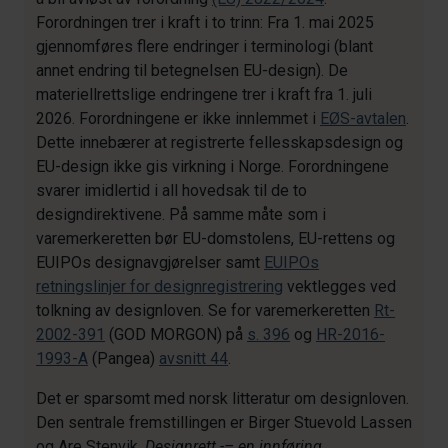
Forordningen trer i kraft i to trinn: Fra 1. mai 2025
gjennomføres flere endringer i terminologi (blant
annet endring til betegnelsen EU-design). De
materiellrettslige endringene trer i kraft fra 1. juli
2026. Forordningene er ikke innlemmet i
EØS-avtalen
.
Dette innebærer at registrerte fellesskapsdesign og
EU-design ikke gis virkning i Norge. Forordningene
svarer imidlertid i all hovedsak til de to
designdirektivene. På samme måte som i
varemerkeretten bør EU-domstolens, EU-rettens og
EUIPOs designavgjørelser samt
EUIPOs
retningslinjer for designregistrering
vektlegges ved
tolkning av designloven. Se for varemerkeretten
Rt-
2002-391
(GOD MORGON) på
s. 396
og
HR-2016-
1993-A
(Pangea)
avsnitt 44
.
Det er sparsomt med norsk litteratur om designloven.
Den sentrale fremstillingen er Birger Stuevold Lassen
og Are Stenvik,
Designrett -– en innføring
,