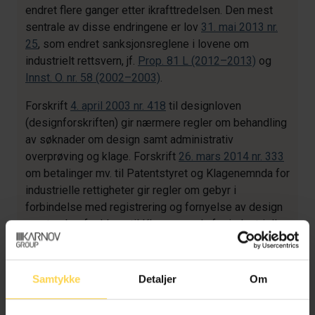
endret flere ganger etter ikrafttredelsen. Den mest
sentrale av disse endringene er lov
31. mai 2013 nr.
25
, som endret sanksjonsreglene i lovene om
industrielt rettsvern, jf.
Prop. 81 L (2012–2013)
og
Innst. O. nr. 58 (2002–2003)
.
Forskrift
4. april 2003 nr. 418
til designloven
(designforskriften) gir nærmere regler om behandling
av søknader om design samt administrativ
overprøving og klage. Forskrift
26. mars 2014 nr. 333
om betalinger mv. til Patentstyret og Klagenemnda for
industrielle rettigheter gir regler om gebyr i
forbindelse med registrering og fornyelse av design
samt gebyr for klage til Klagenemnda for industrielle
rettigheter.
På samme måte som de øvrige
Samtykke
Detaljer
Om
immaterialrettighetene er designretten utpreget
internasjonal.
Pariskonvensjonen om beskyttelse av