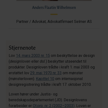
Anders Flaatin Wilhelmsen
Partner / Advokat, Advokatfirmaet Selmer AS
Stjernenote
Lov
14. mars 2003 nr. 15
om beskyttelse av design
(
designloven
eller
dsl.
) beskytter utseendet til
produkter. Designloven trådte i kraft 1. mai 2003 og
erstattet lov
29. mai 1970 nr. 33
om mønster
(mønsterloven).
Kapittel 10
om internasjonal
designregistrering trådte i kraft 17. oktober 2010.
Loven hører under Justis- og
beredskapsdepartementet (JD). Designlovens
forarbeider er
Ot.prp. nr. 2 (2002–2003)
. Loven er