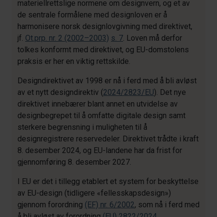
materiellrettslige normene om designvern, og et av
de sentrale formålene med designloven er å
harmonisere norsk designlovgivning med direktivet,
jf.
Ot.prp. nr. 2 (2002–2003)
s. 7
. Loven må derfor
tolkes konformt med direktivet, og EU-domstolens
praksis er her en viktig rettskilde.
Designdirektivet av 1998 er nå i ferd med å bli avløst
av et nytt designdirektiv (
2024/2823/EU
). Det nye
direktivet innebærer blant annet en utvidelse av
designbegrepet til å omfatte digitale design samt
sterkere begrensning i muligheten til å
designregistrere reservedeler. Direktivet trådte i kraft
8. desember 2024, og EU-landene har da frist for
gjennomføring 8. desember 2027.
I EU er det i tillegg etablert et system for beskyttelse
av EU-design (tidligere «fellesskapsdesign»)
gjennom forordning
(EF) nr. 6/2002
, som nå i ferd med
å bli avløst av forordning
(EU) 2822/2024
.