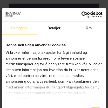
Møt forfatterne
Samtykke
Detaljer
Om
Denne nettsiden anvender cookies
Vi bruker informasjonskapsler for å gi innhold og
annonser et personlig preg, for å levere sosiale
Eirik Wold Sund
mediefunksjoner og for å analysere trafikken vår. Vi deler
dessuten informasjon om hvordan du bruker nettstedet
Partner, BAHR
vårt, med partnerne våre innen sosiale medier,
annonsering og analysearbeid, som kan kombinere den
med annen informasjon du har gjort tilgjengelig for dem,
eller som de har samlet inn gjennom din bruk av
Oskar Vegheim
tjenestene deres.
Samtykkevalg