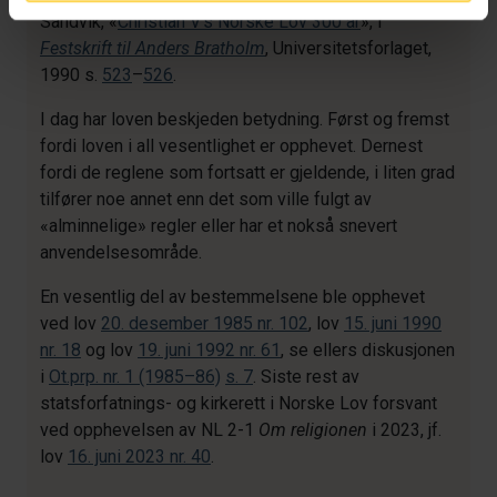
Sandvik, «
Christian V's Norske Lov 300 år
», i
Festskrift til Anders Bratholm
, Universitetsforlaget,
1990 s.
523
–
526
.
I dag har loven beskjeden betydning. Først og fremst
fordi loven i all vesentlighet er opphevet. Dernest
fordi de reglene som fortsatt er gjeldende, i liten grad
tilfører noe annet enn det som ville fulgt av
«alminnelige» regler eller har et nokså snevert
anvendelsesområde.
En vesentlig del av bestemmelsene ble opphevet
ved lov
20. desember 1985 nr. 102
, lov
15. juni 1990
nr. 18
og lov
19. juni 1992 nr. 61
, se ellers diskusjonen
i
Ot.prp. nr. 1 (1985–86)
s. 7
. Siste rest av
statsforfatnings- og kirkerett i Norske Lov forsvant
ved opphevelsen av NL 2-1
Om religionen
i 2023, jf.
lov
16. juni 2023 nr. 40
.