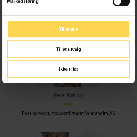
Markedsføring
Advokatfullmektig, Advokatfirmaet Wiersholm AS
Tillat alle
Odin Horne
Tillat utvalg
Advokat, Advokatfirmaet Wiersholm AS
Ikke tillat
Peder Karijord
Fast advokat, Advokatfirmaet Wiersholm AS