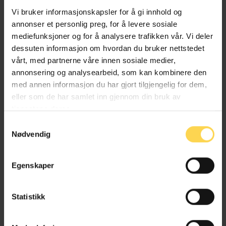
Managing Associate, Advokatfirmaet Wiersholm AS
Vi bruker informasjonskapsler for å gi innhold og
annonser et personlig preg, for å levere sosiale
mediefunksjoner og for å analysere trafikken vår. Vi deler
dessuten informasjon om hvordan du bruker nettstedet
Maria Koch Haugane
vårt, med partnerne våre innen sosiale medier,
annonsering og analysearbeid, som kan kombinere den
Advokat / Associate, Advokatfirmaet Wiersholm AS
med annen informasjon du har gjort tilgjengelig for dem,
eller som de har samlet inn gjennom din bruk av
tjenestene deres.
Samtykkevalg
Nødvendig
Elisabeth Lian Haugsdal
Egenskaper
Partner, Advokatfirmaet Wiersholm AS
Statistikk
Martin Haugsrud