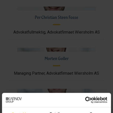
Per Christian Steen Fosse
Advokatfullmektig, Advokatfirmaet Wiersholm AS
Morten Goller
Managing Partner, Advokatfirmaet Wiersholm AS
Hans Anders Grevstad