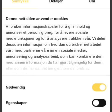
Samtykke
Detaljer
Om
Senior associate, Advokatfirmaet Wiersholm AS
Denne nettsiden anvender cookies
Vi bruker informasjonskapsler for å gi innhold og
Alexander Hanssen
annonser et personlig preg, for å levere sosiale
mediefunksjoner og for å analysere trafikken vår. Vi deler
Managing Associate, Advokatfirmaet Wiersholm AS
dessuten informasjon om hvordan du bruker nettstedet
vårt, med partnerne våre innen sosiale medier,
annonsering og analysearbeid, som kan kombinere den
med annen informasjon du har gjort tilgjengelig for dem,
Maria Koch Haugane
eller som de har samlet inn gjennom din bruk av
tjenestene deres.
Samtykkevalg
Advokat / Associate, Advokatfirmaet Wiersholm AS
Nødvendig
Egenskaper
Elisabeth Lian Haugsdal