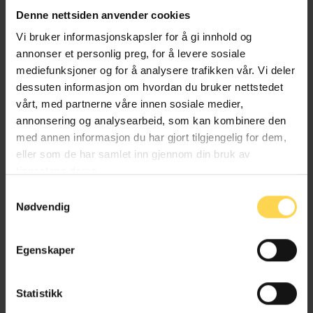
Denne nettsiden anvender cookies
Martin Haugsrud
Vi bruker informasjonskapsler for å gi innhold og
annonser et personlig preg, for å levere sosiale
mediefunksjoner og for å analysere trafikken vår. Vi deler
Advokatfullmektig, Advokatfirmaet Wiersholm AS
dessuten informasjon om hvordan du bruker nettstedet
vårt, med partnerne våre innen sosiale medier,
annonsering og analysearbeid, som kan kombinere den
med annen informasjon du har gjort tilgjengelig for dem,
Odin Horne
eller som de har samlet inn gjennom din bruk av
tjenestene deres.
Advokat, Advokatfirmaet Wiersholm AS
Samtykkevalg
Nødvendig
Egenskaper
Peder Karijord
Statistikk
Fast advokat, Advokatfirmaet Wiersholm AS