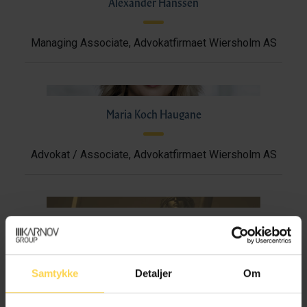
Alexander Hanssen
Managing Associate, Advokatfirmaet Wiersholm AS
Maria Koch Haugane
Advokat / Associate, Advokatfirmaet Wiersholm AS
Elisabeth Lian Haugsdal
Partner, Advokatfirmaet Wiersholm AS
Samtykke
Detaljer
Om