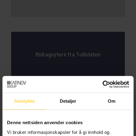
Bidragsytere fra Tolletaten
Samtykke
Detaljer
Om
Espen Aasane Myhrvold
Seniorrådgiver, Tolletaten
Denne nettsiden anvender cookies
Vi bruker informasjonskapsler for å gi innhold og