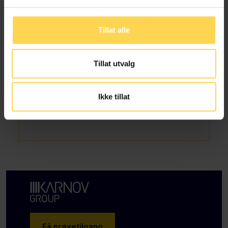
Skatte- og avgiftsrett
Tillat alle
Tillat utvalg
Ikke tillat
Alt kommentert regelverk
Få prøvetilgang