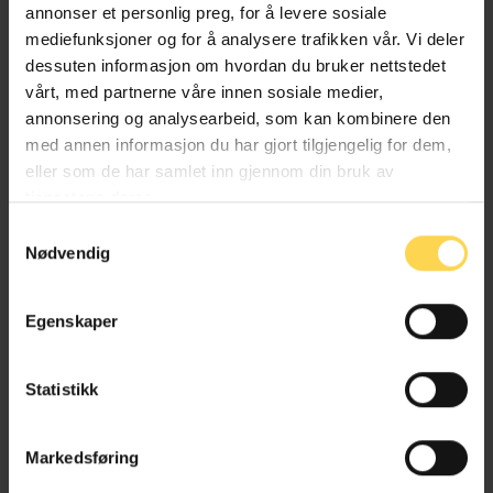
annonser et personlig preg, for å levere sosiale
mediefunksjoner og for å analysere trafikken vår. Vi deler
dessuten informasjon om hvordan du bruker nettstedet
vårt, med partnerne våre innen sosiale medier,
Alt kommentert regelverk av
annonsering og analysearbeid, som kan kombinere den
forfattere fra Tolletaten
med annen informasjon du har gjort tilgjengelig for dem,
eller som de har samlet inn gjennom din bruk av
tjenestene deres.
Samtykkevalg
Nødvendig
Tollavgiftsloven – tavl
Egenskaper
Skatte- og avgiftsrett
Statistikk
Markedsføring
Vareførselsloven – vfl.