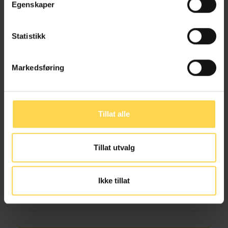
Egenskaper
Landbruk, jakt og skogbruk
Statistikk
Markedsføring
Skogbrukslova
Landbruk, jakt og skogbruk
Tillat alle
Tillat utvalg
Vannressursloven – vrl
Ikke tillat
Energirett
Miljøvern, natur og friluftsliv