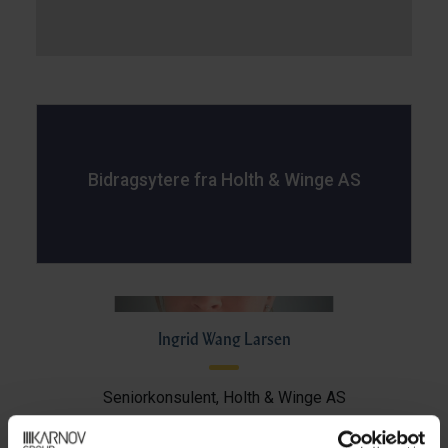
Bidragsytere fra Holth & Winge AS
Ingrid Wang Larsen
Seniorkonsulent, Holth & Winge AS