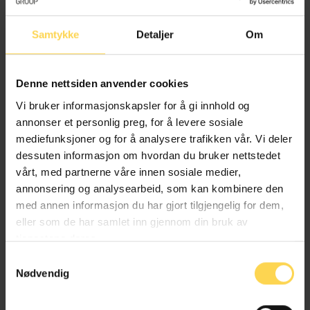
Samtykke
Detaljer
Om
Alt kommentert regelverk av
Denne nettsiden anvender cookies
forfattere fra Holth & Winge AS
Vi bruker informasjonskapsler for å gi innhold og
annonser et personlig preg, for å levere sosiale
mediefunksjoner og for å analysere trafikken vår. Vi deler
dessuten informasjon om hvordan du bruker nettstedet
vårt, med partnerne våre innen sosiale medier,
annonsering og analysearbeid, som kan kombinere den
Jordlova – jl
med annen informasjon du har gjort tilgjengelig for dem,
eller som de har samlet inn gjennom din bruk av
Landbruk, jakt og skogbruk
tjenestene deres.
Samtykkevalg
Nødvendig
Lakse- og innlandsfiskloven – laksfl