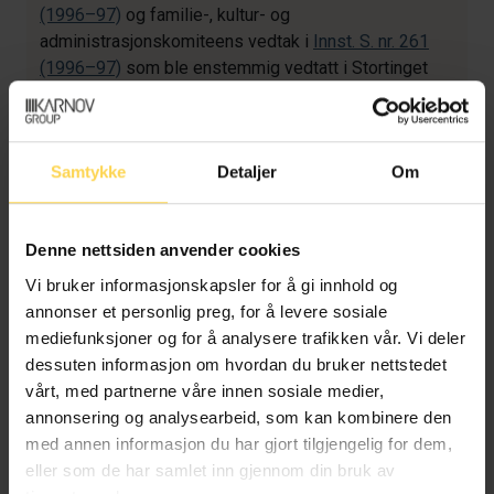
(1996–97)
og familie-, kultur- og
administrasjonskomiteens vedtak i
Innst. S. nr. 261
(1996–97)
som ble enstemmig vedtatt i Stortinget
19. juni 1997. Som en oppfølging av dette
stortingsvedtaket fremmet regjeringen 24. november
2000 stortingsmeldingen
St.meld. nr. 11 (2000–2001)
Samtykke
Detaljer
Om
Om forholdet mellom embetsverket, departementenes
politiske ledelse og andre samfunnsaktører
. I
stortingsmeldingen drøftes aktuelle problemstillinger
Denne nettsiden anvender cookies
og mulige løsninger. I meldingen varslet regjeringen
om at den senere ville utforme mer detaljerte regler
Vi bruker informasjonskapsler for å gi innhold og
og retningslinjer «i tråd med de premisser som
annonser et personlig preg, for å levere sosiale
stortingsbehandlingen måtte gi for dette».
mediefunksjoner og for å analysere trafikken vår. Vi deler
Stortingsmeldingen ble behandlet i familie-, kultur- og
dessuten informasjon om hvordan du bruker nettstedet
administrasjonskomiteen, som avga sin innstilling i
vårt, med partnerne våre innen sosiale medier,
Innst. S. nr. 175 (2000–2001)
. Denne
annonsering og analysearbeid, som kan kombinere den
Stortingsmeldingen tok imidlertid ikke opp
med annen informasjon du har gjort tilgjengelig for dem,
problemstillingene ved overgang fra den politiske
eller som de har samlet inn gjennom din bruk av
ledelsen i departementet til stillinger utenfor