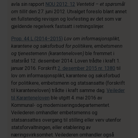
avla sin rapport
NOU 2012: 12
Ventetid – et spørsmål
om tillit
den 27. juni 2012. Utvalget foreslo blant annet
en fullstendig revisjon og lovfesting av det som var
gjeldende regelverk fastsatt i retningslinjer.
Prop. 44 L (2014–2015)
Lov om informasjonsplikt,
karantene og saksforbud for politikere, embetsmenn
og tjenestemenn (karanteneloven)
ble fremmet i
statsråd 12. desember 2014. Loven trådte i kraft 1.
januar 2016. Forskrift
2. desember 2015 nr. 1380
til
lov om informasjonsplikt, karantene og saksforbud
for politikere, embetsmenn og statsansatte (forskrift
til karanteneloven) trådte i kraft samme dag.
Veileder
til Karanteneloven
ble utgitt 4. mai 2016 av
Kommunal- og moderniseringsdepartementet.
Veilederen omhandler embetsmenns og
statsansattes overgang til stilling eller verv utenfor
statsforvaltningen, eller etablering av
næringsvirksomhet. Veilederen omhandler også