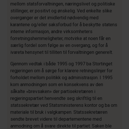
mellom statsforvaltningen, næringslivet og politiske
stillinger, er positivt og ønskelig. Ved enkelte slike
overganger er det imidlertid nødvendig med
karantene og/eller saksforbud for å beskytte statens
interne informasjon, andre virksomheters
forretningshemmeligheter, motvirke at noen får en
særlig fordel som følge av en overgang, og for å
ivareta hensynet til tilliten til forvaltningen generelt.
Gjennom vedtak i både 1995 og 1997 ba Stortinget
regjeringen om å sørge for klarere retningslinjer for
forholdet mellom politikk og administrasjon. I 1995
kom anmodningen som en konsekvens av den
såkalte «brevsaken» der partisekretæren i
regjeringspartiet henvendte seg skriftlig til en
statssekretær ved Statsministerens kontor og ba om
materiale til bruk i valgkampen. Statssekretæren
sendte brevet videre til departementene med
anmodning om å svare direkte til partiet. Saken ble