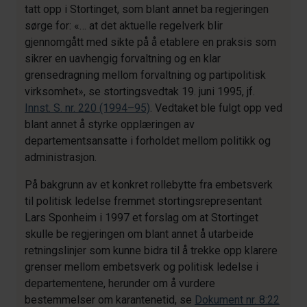
tatt opp i Stortinget, som blant annet ba regjeringen
sørge for: «… at det aktuelle regelverk blir
gjennomgått med sikte på å etablere en praksis som
sikrer en uavhengig forvaltning og en klar
grensedragning mellom forvaltning og partipolitisk
virksomhet», se stortingsvedtak 19. juni 1995, jf.
Innst. S. nr. 220 (1994–95)
. Vedtaket ble fulgt opp ved
blant annet å styrke opplæringen av
departementsansatte i forholdet mellom politikk og
administrasjon.
På bakgrunn av et konkret rollebytte fra embetsverk
til politisk ledelse fremmet stortingsrepresentant
Lars Sponheim i 1997 et forslag om at Stortinget
skulle be regjeringen om blant annet å utarbeide
retningslinjer som kunne bidra til å trekke opp klarere
grenser mellom embetsverk og politisk ledelse i
departementene, herunder om å vurdere
bestemmelser om karantenetid, se
Dokument nr. 8:22