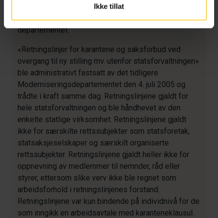
Karanteneutvalget
, som var et offentlig oppnevnt,
Ikke tillat
uavhengig utvalg, administrativt underlagt
departementet.
«Retningslinjer for karantene og saksforbud ved
overgang til ny stilling mv. utenfor statsforvaltningen»
ble administrativt fastsatt av det tidligere
Moderniseringsdepartementet den 4. juli 2005 og
trådte i kraft samme dag. Retningslinjene gjaldt for
hele statsforvaltningen og ble håndhevet av den
enkelte statlige virksomhet. Retningslinjene gjaldt
ikke for særskilte rettssubjekter som statsforetak,
statsaksjeselskaper og særskilt organiserte
rettssubjekter. Retningslinjene gjaldt heller ikke for
oppnevning av medlemmer til nemnder, råd eller
styrer, ettersom slike verv ikke ble regnet som
arbeidsforhold i retningslinjenes forstand.
Retningslinjene var kun bindende på individnivå for de
som inngikk en arbeidsavtale med karanteneklausul.