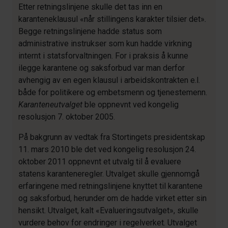
Etter retningslinjene skulle det tas inn en
karanteneklausul «når stillingens karakter tilsier det»
.
Begge retningslinjene hadde status som
administrative instrukser som kun hadde virkning
internt i statsforvaltningen. For i praksis å kunne
ilegge karantene og saksforbud var man derfor
avhengig av en egen klausul i arbeidskontrakten e.l.
både for politikere og embetsmenn og tjenestemenn.
Karanteneutvalget
ble oppnevnt ved kongelig
resolusjon 7. oktober 2005.
På bakgrunn av vedtak fra Stortingets presidentskap
11. mars 2010 ble det ved kongelig resolusjon 24.
oktober 2011 oppnevnt et utvalg til å evaluere
statens karanteneregler. Utvalget skulle gjennomgå
erfaringene med retningslinjene knyttet til karantene
og saksforbud, herunder om de hadde virket etter sin
hensikt. Utvalget, kalt «Evalueringsutvalget», skulle
vurdere behov for endringer i regelverket. Utvalget