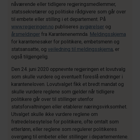
nåværende eller tidligere regjeringsmedlemmer,
statssekretærer og politiske rådgivere som går over
til embete eller stilling i et departement. På
www.regjeringen.no
publiseres
avgjørelser
og
årsmeldinger
fra Karantenenemnda.
Meldingsskjema
for karantenesaker for politikere, embetsmenn og
statsansatte, og
veiledning til meldingsskjema
, er
også tilgjengelig.
Den 24. juni 2020 oppnevnte regjeringen et lovutvalg
som skulle vurdere og eventuelt foreslå endringer i
karanteneloven. Lovutvalget fikk et bredt mandat og
skulle vurdere reglene som gjelder når tidligere
politikere går over til stillinger utenfor
statsforvaltningen eller etablerer næringsvirksomhet.
Utvalget skulle ikke vurdere reglene om
fratredelsesytelse for politikere, ofte omtalt som
etterlønn, eller reglene som regulerer politikeres
overgang til embeter eller stillinger i departementene.