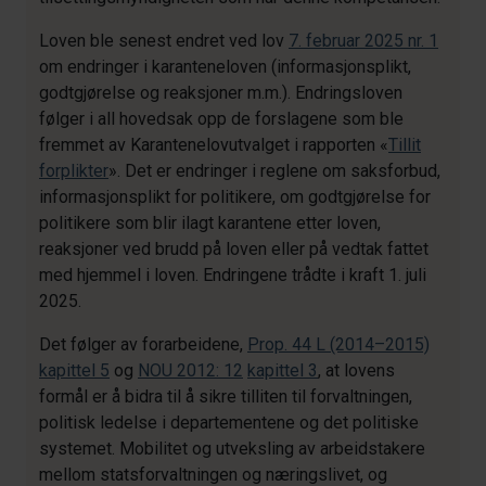
Loven ble senest endret ved lov
7. februar 2025 nr. 1
om endringer i karanteneloven (informasjonsplikt,
godtgjørelse og reaksjoner m.m.). Endringsloven
følger i all hovedsak opp de forslagene som ble
fremmet av Karantenelovutvalget i rapporten «
Tillit
forplikter
». Det er endringer i reglene om saksforbud,
informasjonsplikt for politikere, om godtgjørelse for
politikere som blir ilagt karantene etter loven,
reaksjoner ved brudd på loven eller på vedtak fattet
med hjemmel i loven. Endringene trådte i kraft 1. juli
2025.
Det følger av forarbeidene,
Prop. 44 L (2014–2015)
kapittel 5
og
NOU 2012: 12
kapittel 3
, at lovens
formål er å bidra til å sikre tilliten til forvaltningen,
politisk ledelse i departementene og det politiske
systemet. Mobilitet og utveksling av arbeidstakere
mellom statsforvaltningen og næringslivet, og