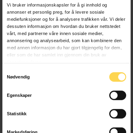
Sammenslutningen av europeiske
Vi bruker informasjonskapsler for å gi innhold og
reguleringsmyndigheter for elektronisk
annonser et personlig preg, for å levere sosiale
kommunikasjon (BEREC).
mediefunksjoner og for å analysere trafikken vår. Vi deler
dessuten informasjon om hvordan du bruker nettstedet
Ekomloven regulerer og gir rammer for ekomsektoren
vårt, med partnerne våre innen sosiale medier,
og datasenterindustrien. Loven regulerer mobil- og
annonsering og analysearbeid, som kan kombinere den
bredbåndstjenester og andre tradisjonelle
med annen informasjon du har gjort tilgjengelig for dem,
elektroniske kommunikasjonstjenester og
eller som de har samlet inn gjennom din bruk av
elektroniske kommunikasjonsnett. Lovens
tjenestene deres.
virkeområde omfatter også såkalte
nummeruavhengige person-til-person-
Samtykkevalg
kommunikasjonstjenester, for eksempel alle former
Nødvendig
for e-post og meldingstjenester i internettbaserte
applikasjoner eller chattetjenester på sosiale medier.
Egenskaper
Informasjonskapsler, også omtalt som «cookies»,
reguleres også i loven. Reguleringen av
informasjonskapsler i ekomloven gjennomfører
Statistikk
europaparlaments- og rådsdirektiv
2002/58/EF
av 12.
juli 2002 om behandling av personopplysninger og
Markedsføring