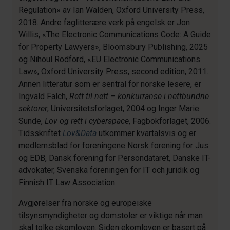
Regulation» av Ian Walden, Oxford University Press,
2018. Andre faglitterære verk på engelsk er Jon
Willis, «The Electronic Communications Code: A Guide
for Property Lawyers», Bloomsbury Publishing, 2025
og Nihoul Rodford, «EU Electronic Communications
Law», Oxford University Press, second edition, 2011.
Annen litteratur som er sentral for norske lesere, er
Ingvald Falch,
Rett til nett – konkurranse i nettbundne
sektorer
, Universitetsforlaget, 2004 og Inger Marie
Sunde,
Lov og rett i cyberspace
, Fagbokforlaget, 2006.
Tidsskriftet
Lov&Data
utkommer kvartalsvis og er
medlemsblad for foreningene Norsk forening for Jus
og EDB, Dansk forening for Persondataret, Danske IT-
advokater, Svenska föreningen för IT och juridik og
Finnish IT Law Association.
Avgjørelser fra norske og europeiske
tilsynsmyndigheter og domstoler er viktige når man
skal tolke ekomloven. Siden ekomloven er basert på