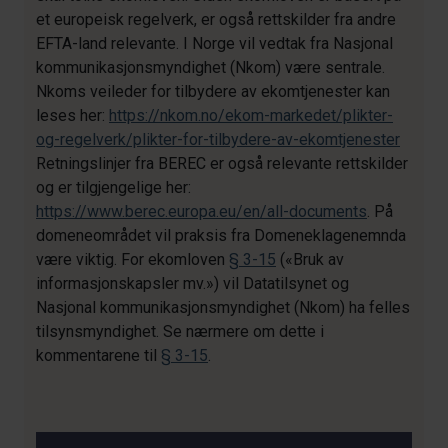
et europeisk regelverk, er også rettskilder fra andre
EFTA-land relevante. I Norge vil vedtak fra Nasjonal
kommunikasjonsmyndighet (Nkom) være sentrale.
Nkoms veileder for tilbydere av ekomtjenester kan
leses her:
https://nkom.no/ekom-markedet/plikter-
og-regelverk/plikter-for-tilbydere-av-ekomtjenester
Retningslinjer fra BEREC er også relevante rettskilder
og er tilgjengelige her:
https://www.berec.europa.eu/en/all-documents
. På
domeneområdet vil praksis fra Domeneklagenemnda
være viktig. For ekomloven
§ 3-15
(«Bruk av
informasjonskapsler mv.») vil Datatilsynet og
Nasjonal kommunikasjonsmyndighet (Nkom) ha felles
tilsynsmyndighet. Se nærmere om dette i
kommentarene til
§ 3-15
.