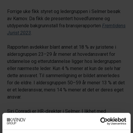
Forrige uke fikk styret og ledergruppen i Selmer besøk
av Karnov. Da fikk de presentert hovedfunnene og
utdypende bakgrunnstall fra bransjerapporten
Fremtidens
Jurist 2023
.
Rapporten avdekker blant annet at 18 % av juristene i
aldersgruppen 23–29 år mener at hovedansvaret for
utdannelse og etterutdannelse ligger hos ledergruppen
eller nærmeste leder. Kun 4 % mener at kun de selv har
dette ansvaret. Til sammenligning er bildet annerledes
for de eldre. I aldersgruppen 50–59 år mener 13 % at det
er et lederansvar, mens 14 % mener at det er deres eget
ansvar.
Siri Conradi
er HR-direktør i Selmer. I likhet med
Sørensen mener hun at etterutdannelse er et felles
ansvar. I Selmer har de lenge vært opptatt av nytenkning,
faglig utvikling og etterutdanning som gjør dem mer