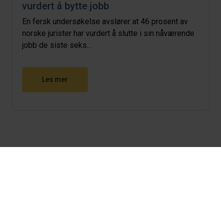
vurdert å bytte jobb
En fersk undersøkelse avslører at 46 prosent av
norske jurister har vurdert å slutte i sin nåværende
jobb de siste seks...
Les mer