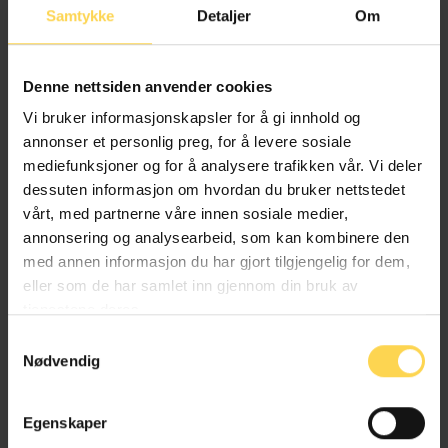
Samtykke
Detaljer
Om
relevante og bedre rustet til å bistå klientene i et
samfunn i endring.
Denne nettsiden anvender cookies
– I Selmer jobber vi aktivt med livslang læring. Vi
Vi bruker informasjonskapsler for å gi innhold og
arbeider etter “70–20–10-prinsippet”. 70 % læring skjer i
annonser et personlig preg, for å levere sosiale
det daglige arbeidet, 20 % er gjennom selvstudie og 10
mediefunksjoner og for å analysere trafikken vår. Vi deler
% er klasseromsundervisning.
dessuten informasjon om hvordan du bruker nettstedet
vårt, med partnerne våre innen sosiale medier,
Conradi er også opptatt av aktiv læring, ikke kun
annonsering og analysearbeid, som kan kombinere den
undervisning og etterutdanning på tradisjonelt vis.
med annen informasjon du har gjort tilgjengelig for dem,
eller som de har samlet inn gjennom din bruk av
– Klasseromsundervisning er et godt utgangspunkt, men
tjenestene deres.
forskning viser at passiv læring ikke gir like høy grad av
læringseffekt. Vi ser at våre medarbeidere lærer mer
Samtykkevalg
målrettet og effektivt gjennom aktiv læring. Vi er derfor i
Nødvendig
gang med å bygge et læringsunivers som gir en god
miks av digital og fysisk læring, som treffer de
Egenskaper
individuelle behovene den enkelte har for utvikling.