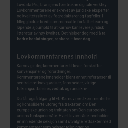
Lovdata Pro, bransjens foretrukne digitale verktøy.
Lovkommentarene er skrevet av juridiske eksperter
og kvalitetssikret av fagredaktører og fagfeller. I
tillegg bidrar bredt sammensatte forfatterteam og
løpende ajourhold til at Karnov kan levere juridisk
litteratur av høy kvalitet. Det hjelper deg med å ta
bedre beslutninger, raskere – hver dag.
Lovkommentarenes innhold
Karnov gir deg kommentarer til lover, forskrifter,
konvensjoner og forordninger.
Kommentarene inneholder blant annet referanser til
sentrale rettsavgjørelser, forarbeider, viktige
tolkningsuttalelser, vedtak og rundskriv.
Du får også tilgang til EU-Karnov med kommenterte
og konsoliderte utdrag fra traktaten om Den
europeiske union og traktaten om Den europeiske
unions funksjonsmåte. Hvert lovområde inneholder
en innledende seksjon samt utvalgte rettsakter med
kommentarer som belyser tolkninger og