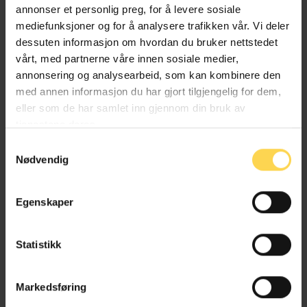
annonser et personlig preg, for å levere sosiale
kommentarene er gjenfinnbare
mediefunksjoner og for å analysere trafikken vår. Vi deler
tross endringene som
dessuten informasjon om hvordan du bruker nettstedet
ubønnhørlig kommer.
vårt, med partnerne våre innen sosiale medier,
annonsering og analysearbeid, som kan kombinere den
med annen informasjon du har gjort tilgjengelig for dem,
eller som de har samlet inn gjennom din bruk av
tjenestene deres.
Samtykkevalg
Nødvendig
Erling Husabø
Professor ved UiB
Egenskaper
Statistikk
Karnov Lov­kommentarer
Markedsføring
Rykende ferske kommentarer til de mest