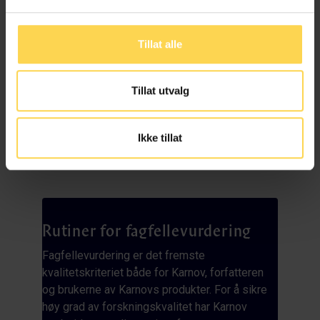
brukte lovene, skrevet av spesialister og
kvalitetssikret av fagredaktører. Direkte
integrert i Lovdatas anerkjente plattform.
Tillat alle
ISSN 2703-7487
Tillat utvalg
Logg inn
Ikke tillat
Rutiner for fagfelle­vurdering
Fagfellevurdering er det fremste
kvalitetskriteriet både for Karnov, forfatteren
og brukerne av Karnovs produkter. For å sikre
høy grad av forskningskvalitet har Karnov