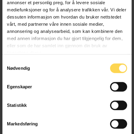
annonser et personlig preg, for å levere sosiale
mediefunksjoner og for å analysere trafikken vår. Vi deler
dessuten informasjon om hvordan du bruker nettstedet
Skatte- og avgiftsrett
vårt, med partnerne våre innen sosiale medier,
annonsering og analysearbeid, som kan kombinere den
med annen informasjon du har gjort tilgjengelig for dem,
eller som de har samlet inn gjennom din bruk av
Merverdiavgift og indirekte skatter i
tjenestene deres.
kraftbransjen
Samtykkevalg
Nødvendig
Egenskaper
Alt kommentert regelverk
Statistikk
Markedsføring