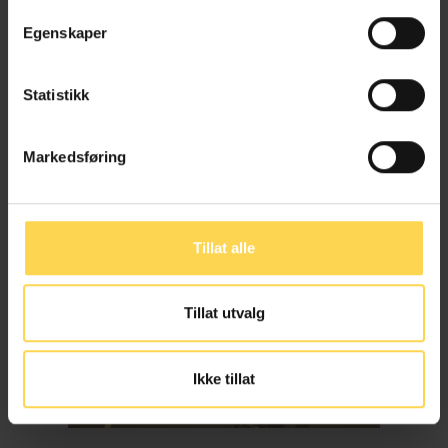
Partner, Advokatfirmaet Schjødt
Egenskaper
Statistikk
Andreas Hundevadt
Markedsføring
Advokatfullmektig, Advokatfirmaet Schjødt
Tillat alle
Eva Jarbekk
Tillat utvalg
Partner, Advokatfirmaet Schjødt
Ikke tillat