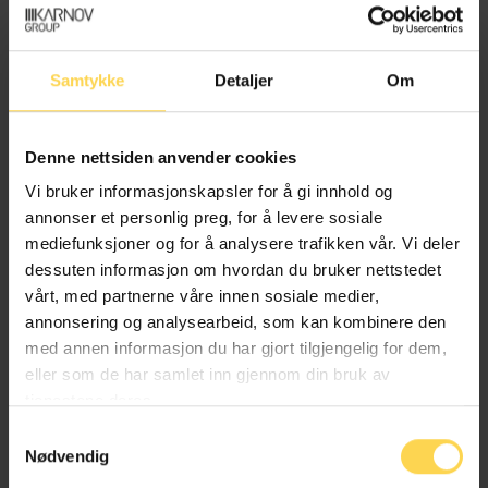
Samtykke
Detaljer
Om
Hallvard Gilje Aarseth
Denne nettsiden anvender cookies
Advokat, Advokatfirmaet Schjødt
Vi bruker informasjonskapsler for å gi innhold og
annonser et personlig preg, for å levere sosiale
mediefunksjoner og for å analysere trafikken vår. Vi deler
Inge Kristian Brodersen
dessuten informasjon om hvordan du bruker nettstedet
vårt, med partnerne våre innen sosiale medier,
annonsering og analysearbeid, som kan kombinere den
Partner, Advokatfirmaet Schjødt
med annen informasjon du har gjort tilgjengelig for dem,
eller som de har samlet inn gjennom din bruk av
tjenestene deres.
Samtykkevalg
Øyvind Eidissen
Nødvendig