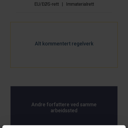
EU/EØS-rett
|
Immaterialrett
Alt kommentert regelverk
Andre forfattere ved samme
arbeidssted