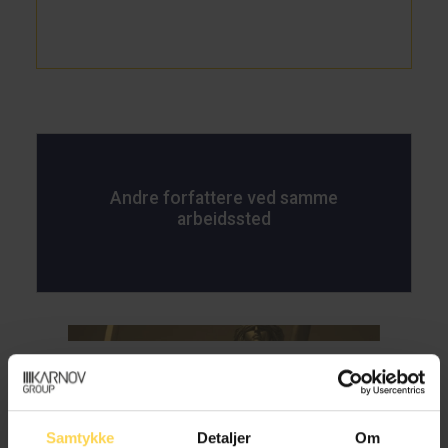
Andre forfattere ved samme
arbeidssted
Inge Kristian Brodersen
Partner, Advokatfirmaet Schjødt
Samtykke
Detaljer
Om