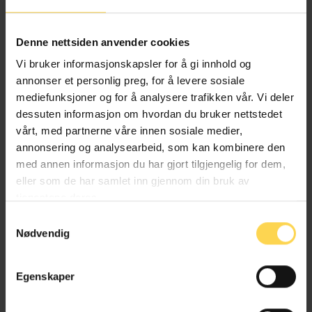
Denne nettsiden anvender cookies
Øyvind Eidissen
Vi bruker informasjonskapsler for å gi innhold og
annonser et personlig preg, for å levere sosiale
mediefunksjoner og for å analysere trafikken vår. Vi deler
Partner, Advokatfirmaet Schjødt
dessuten informasjon om hvordan du bruker nettstedet
vårt, med partnerne våre innen sosiale medier,
annonsering og analysearbeid, som kan kombinere den
med annen informasjon du har gjort tilgjengelig for dem,
Thomas Hagen
eller som de har samlet inn gjennom din bruk av
tjenestene deres.
Partner, Advokatfirmaet Schjødt
Samtykkevalg
Nødvendig
Egenskaper
Andreas Hundevadt