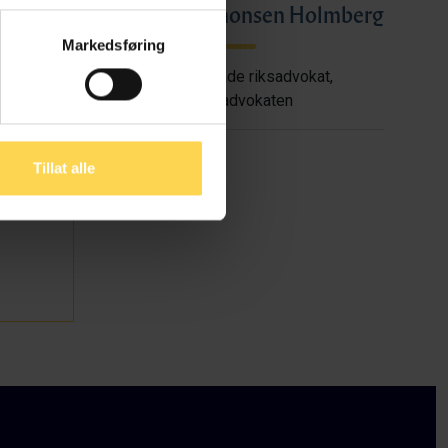
Torunn Salomonsen Holmberg
Markedsføring
dvokaten
Assisterende riksadvokat,
Riksadvokaten
Tillat alle