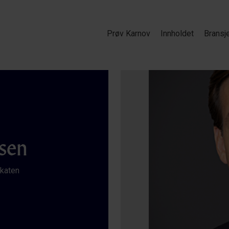
Prøv Karnov
Innholdet
Bransj
sen
okaten