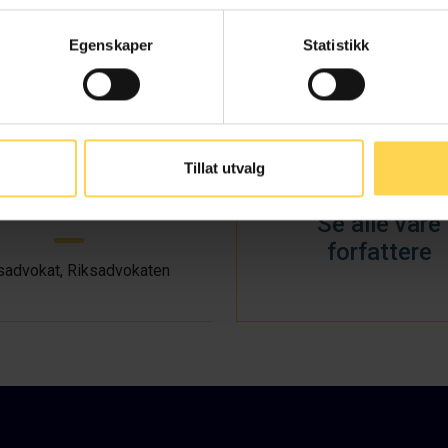
Thomas Frøberg
Anne Grøstad
Egenskaper
Statistikk
tatsadvokat, Riksadvokaten
Førstestatsadvokat, Riksa
Tillat utvalg
f Butenschøn Skre
Se alle våre
forfattere
sadvokat, Riksadvokaten