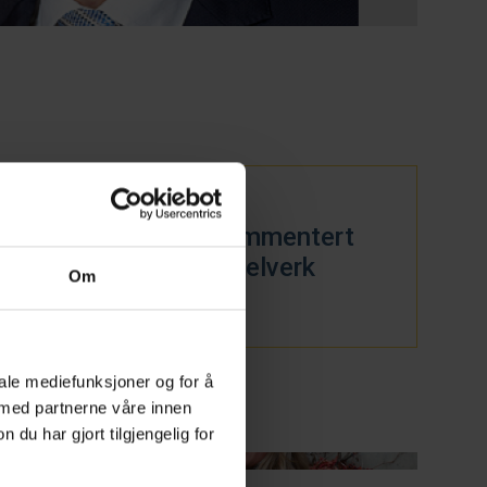
v og
Alt kommentert
esaker
regelverk
Om
iale mediefunksjoner og for å
 med partnerne våre innen
u har gjort tilgjengelig for