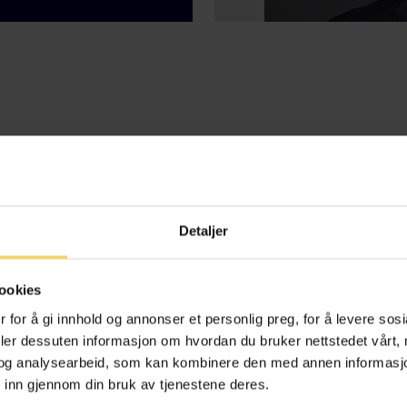
affeprosessloven –
Ulovlig beviserver
strpl
bevisforbud i straff
Detaljer
vil- og straffeprosess
ookies
 for å gi innhold og annonser et personlig preg, for å levere sos
deler dessuten informasjon om hvordan du bruker nettstedet vårt,
og analysearbeid, som kan kombinere den med annen informasjon d
 inn gjennom din bruk av tjenestene deres.