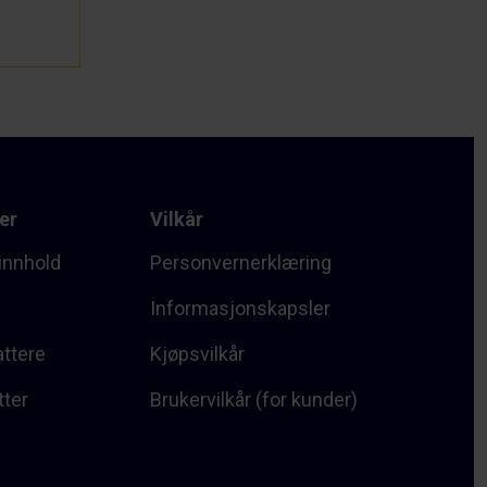
er
Vilkår
innhold
Personvernerklæring
Informasjonskapsler
attere
Kjøpsvilkår
tter
Brukervilkår (for kunder)