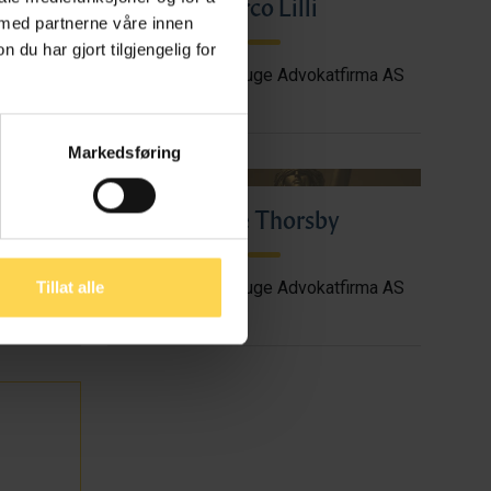
Marco Lilli
 med partnerne våre innen
u har gjort tilgjengelig for
Kluge
Partner, CMS Kluge Advokatfirma AS
Markedsføring
den
Marte Thorsby
Tillat alle
firma AS
Partner, CMS Kluge Advokatfirma AS