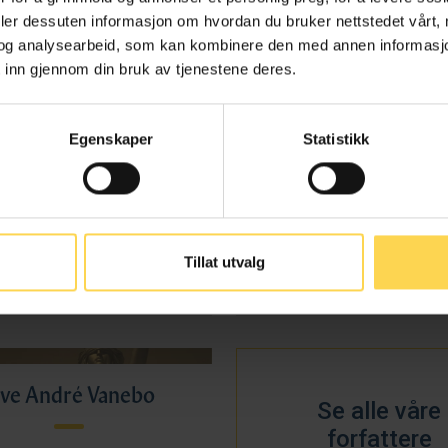
Erlend Aarli
Jonas Lesto
deler dessuten informasjon om hvordan du bruker nettstedet vårt,
og analysearbeid, som kan kombinere den med annen informasjon d
 CMS Kluge Advokatfirma AS
Advokatfullmektig, CMS 
 inn gjennom din bruk av tjenestene deres.
Advokatfirma AS
Egenskaper
Statistikk
Tomas Skare
Anders Stenbren
Tillat utvalg
katfullmektig, CMS Kluge
Partner, CMS Kluge Advokat
Advokatfirma AS
ve André Vanebo
Se alle våre
forfattere