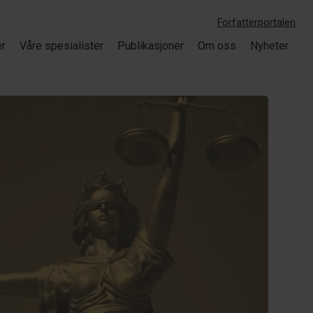
Forfatterportalen
er
Våre spesialister
Publikasjoner
Om oss
Nyheter