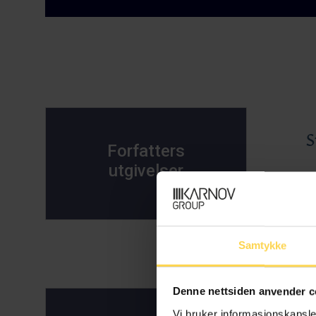
S
Forfatters
utgivelser
Samtykke
Denne nettsiden anvender c
Vi bruker informasjonskapsler