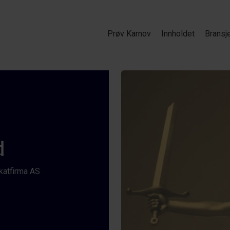
Prøv Karnov
Innholdet
Bransj
d
katfirma AS