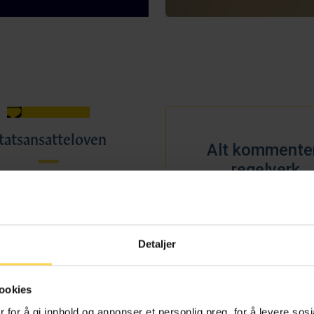
tatsansatteloven
Alt kommente
regelverk
Arbeidsrett
Detaljer
ookies
 for å gi innhold og annonser et personlig preg, for å levere sos