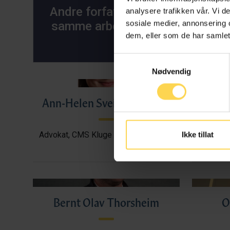
Andre forfattere ved
analysere trafikken vår. Vi 
sosiale medier, annonsering 
samme arbeidssted
Advokat,
dem, eller som de har samlet
Samtykkevalg
Nødvendig
Ann-Helen Sveino Schøyen
Ikke tillat
Advokat, CMS Kluge Advokatfirma AS
Advo
Bernt Olav Thorsheim
O