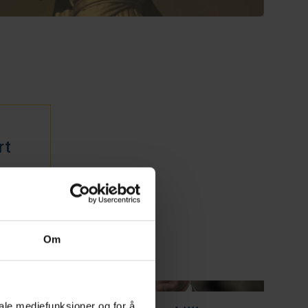
rt
Om
iale mediefunksjoner og for å