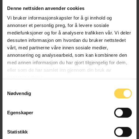
Andre forfattere ved samme
Denne nettsiden anvender cookies
arbeidssted
Vi bruker informasjonskapsler for å gi innhold og
annonser et personlig preg, for å levere sosiale
mediefunksjoner og for å analysere trafikken vår. Vi deler
dessuten informasjon om hvordan du bruker nettstedet
vårt, med partnerne våre innen sosiale medier,
Erlend Aarli
annonsering og analysearbeid, som kan kombinere den
med annen informasjon du har gjort tilgjengelig for dem,
eller som de har samlet inn gjennom din bruk av
Advokat, CMS Kluge Advokatfirma AS
tjenestene deres.
Samtykkevalg
Nødvendig
Ida Grøstad
Egenskaper
Assosiert Partner, CMS Kluge Advokatfirma AS
Statistikk