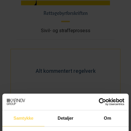
Rettsgebyrforskriften
Sivil- og straffeprosess
Alt kommentert regelverk
Samtykke
Detaljer
Om