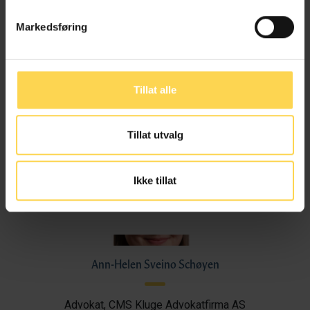
Markedsføring
Jonas Lesto
Advokatfullmektig, CMS Kluge Advokatfirma AS
Tillat alle
Tillat utvalg
Marco Lilli
Ikke tillat
Partner, CMS Kluge Advokatfirma AS
Ann-Helen Sveino Schøyen
Advokat, CMS Kluge Advokatfirma AS