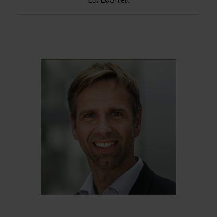
EU/EØS-rett