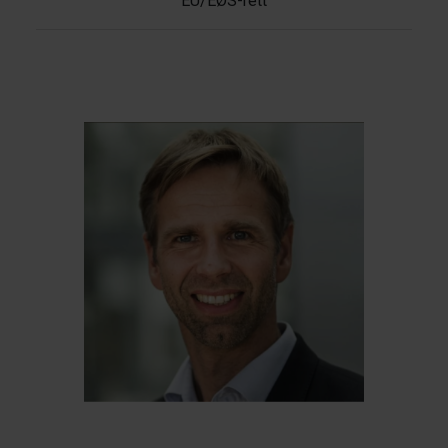
EU/EØS-rett