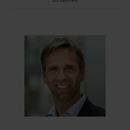
EU/EØS-rett