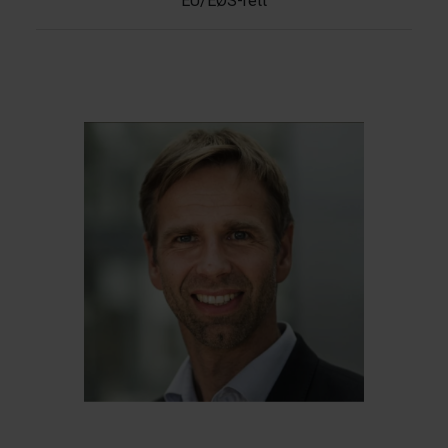
EU/EØS-rett