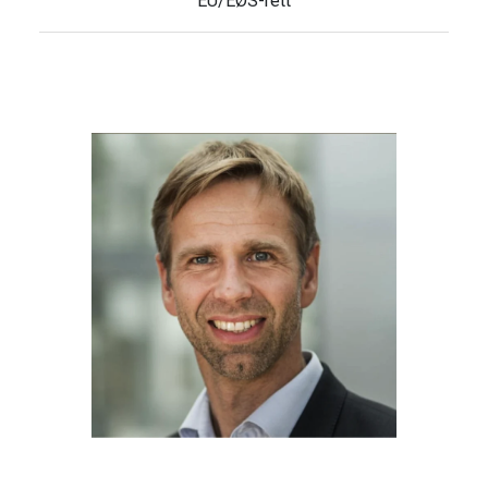
EU/EØS-rett