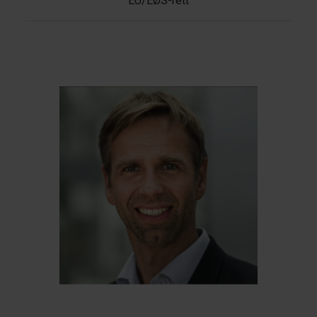
EU/EØS-rett