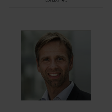
EU/EØS-rett