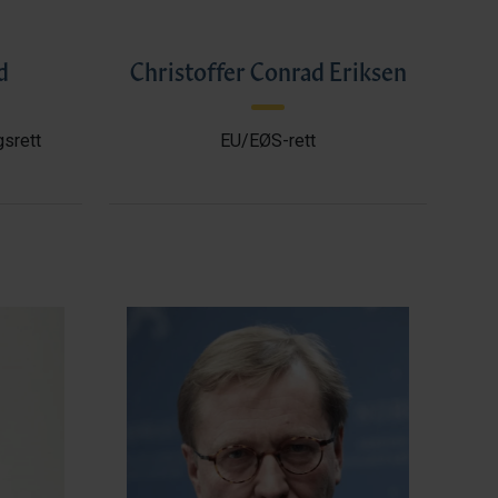
d
Christoffer Conrad Eriksen
gsrett
EU/EØS-rett