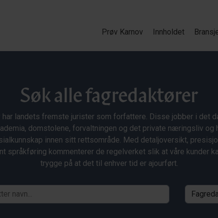
Prøv Karnov
Innholdet
Bransj
Søk alle fagredaktører
 har landets fremste jurister som forfattere. Disse jobber i det da
ademia, domstolene, forvaltningen og det private næringsliv og 
ialkunnskap innen sitt rettsområde. Med detaljoversikt, presisj
nt språkføring kommenterer de regelverket slik at våre kunder 
trygge på at det til enhver tid er ajourført.