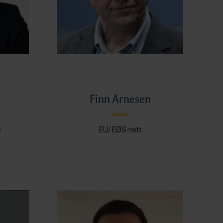
l
Finn Arnesen
t
EU/EØS-rett