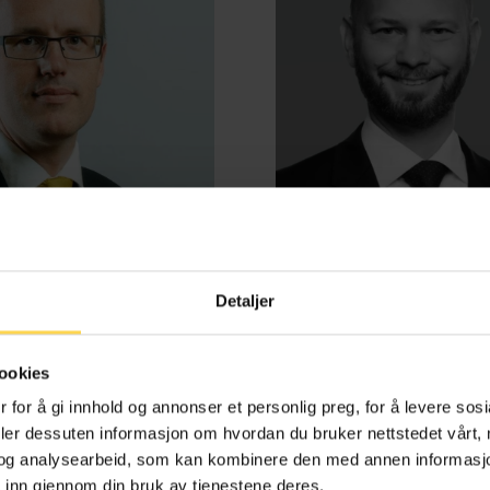
Detaljer
d Benestad Anderssen
Henrik Bjørneb
ookies
e-, kontrakts- og boligrett
Energi, petroleum og off
 for å gi innhold og annonser et personlig preg, for å levere sos
deler dessuten informasjon om hvordan du bruker nettstedet vårt,
og analysearbeid, som kan kombinere den med annen informasjon d
 inn gjennom din bruk av tjenestene deres.