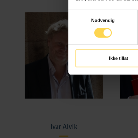
Samtykkevalg
Nødvendig
Ikke tillat
Ivar Alvik