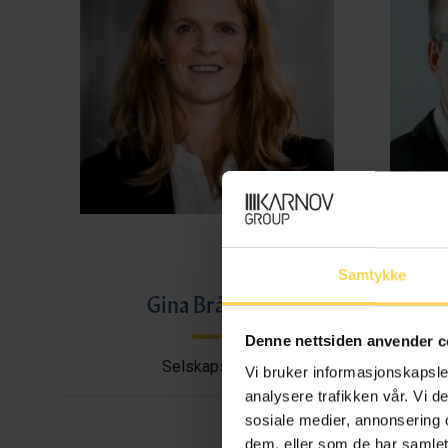
Samtykke
Gina Bråthen
Haral
Denne nettsiden anvender c
Selskapsrett
Avtal
Vi bruker informasjonskapsler
analysere trafikken vår. Vi 
sosiale medier, annonsering 
dem, eller som de har samlet