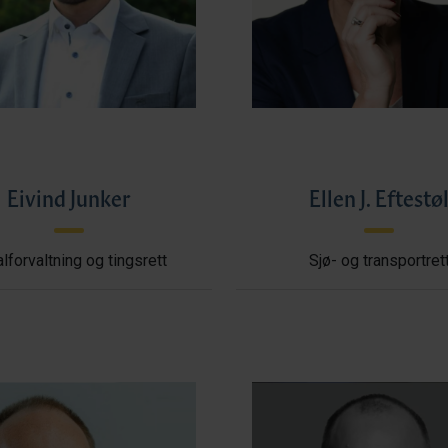
Eivind Junker
Ellen J. Eftestø
lforvaltning og tingsrett
Sjø- og transportret