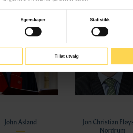
Egenskaper
Statistikk
Tillat utvalg
John Asland
Jon Christian Fløy
Nordrum