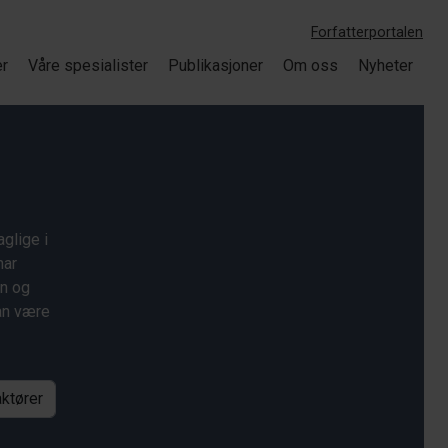
Forfatterportalen
er
Våre spesialister
Publikasjoner
Om oss
Nyheter
glige i
har
on og
kan være