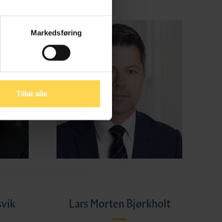
Markedsføring
Tillat alle
svik
Lars Morten Bjørkholt