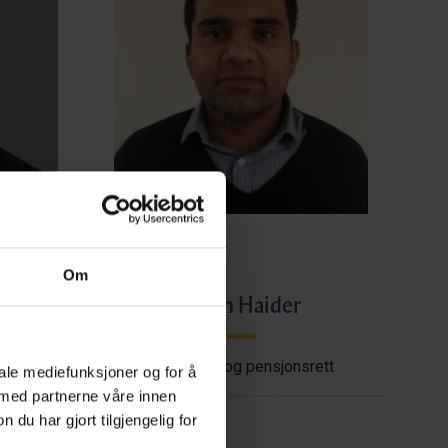
Om
ye
Imran Haider
shore
Trygderett og pensjonsrett
iale mediefunksjoner og for å
 med partnerne våre innen
u har gjort tilgjengelig for