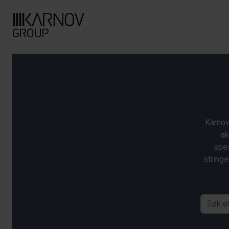
Karnov
ak
spes
stringe