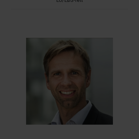
EU/EØS-rett