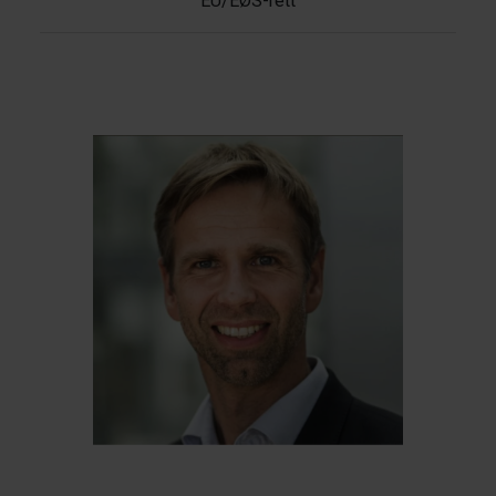
EU/EØS-rett