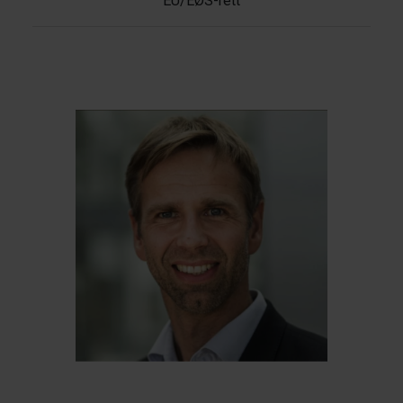
EU/EØS-rett