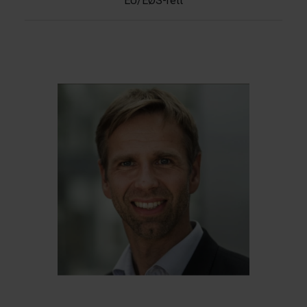
EU/EØS-rett