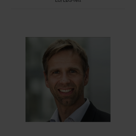
EU/EØS-rett