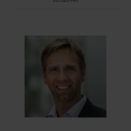
EU/EØS-rett