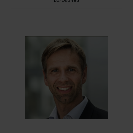
EU/EØS-rett