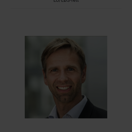
EU/EØS-rett