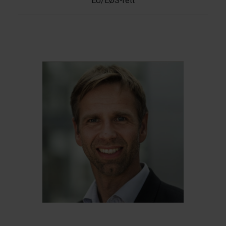
EU/EØS-rett