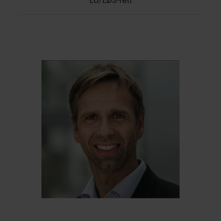
EU/EØS-rett