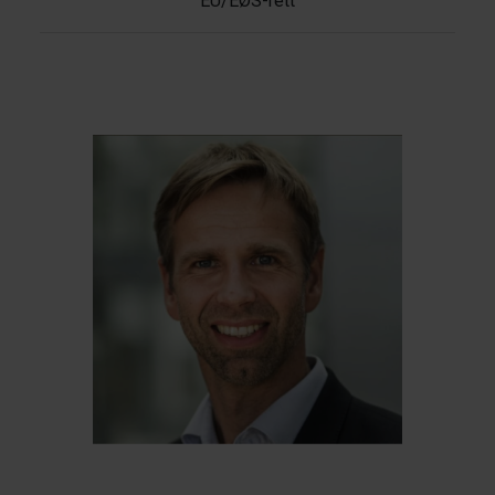
EU/EØS-rett