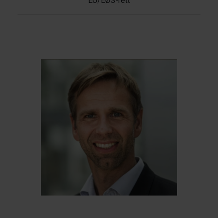
EU/EØS-rett