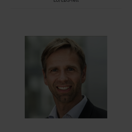
EU/EØS-rett