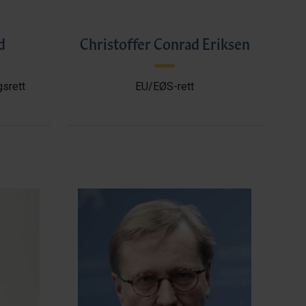
d
Christoffer Conrad Eriksen
gsrett
EU/EØS-rett