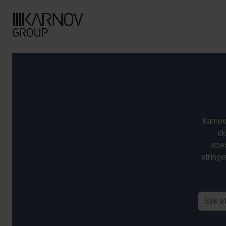
Karnov
ak
spes
stringe