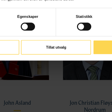
Egenskaper
Statistikk
Tillat utvalg
John Asland
Jon Christian Fløy
Nordrum