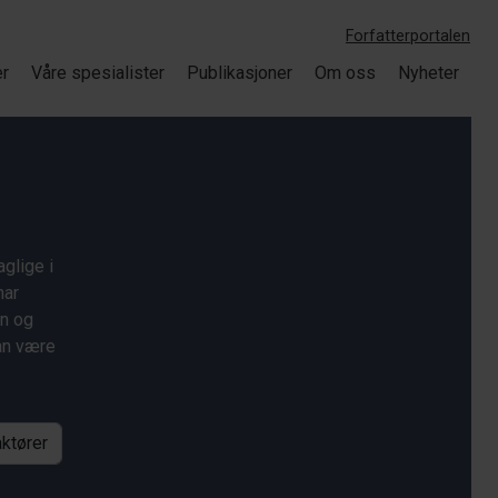
Forfatterportalen
er
Våre spesialister
Publikasjoner
Om oss
Nyheter
glige i
har
on og
kan være