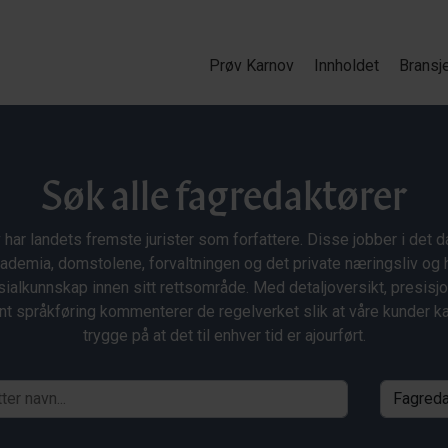
Prøv Karnov
Innholdet
Bransj
Søk alle fagredaktører
 har landets fremste jurister som forfattere. Disse jobber i det da
ademia, domstolene, forvaltningen og det private næringsliv og 
ialkunnskap innen sitt rettsområde. Med detaljoversikt, presisj
nt språkføring kommenterer de regelverket slik at våre kunder 
trygge på at det til enhver tid er ajourført.