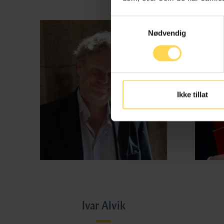
Samtykkevalg
Nødvendig
Ikke tillat
Ivar Alvik