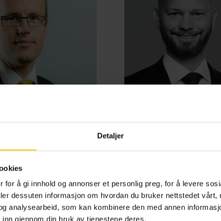
Detaljer
d Benestad Anderssen
Henrik Bjørneb
ookies
e-, kontrakts- og boligrett
Energi, petroleum og off
 for å gi innhold og annonser et personlig preg, for å levere sos
deler dessuten informasjon om hvordan du bruker nettstedet vårt,
og analysearbeid, som kan kombinere den med annen informasjon d
 inn gjennom din bruk av tjenestene deres.