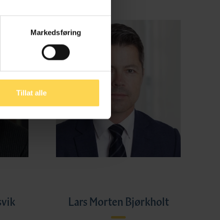
Markedsføring
Tillat alle
svik
Lars Morten Bjørkholt