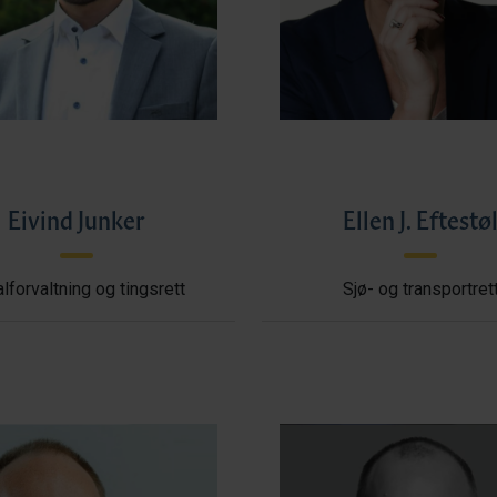
Eivind Junker
Ellen J. Eftestø
lforvaltning og tingsrett
Sjø- og transportret