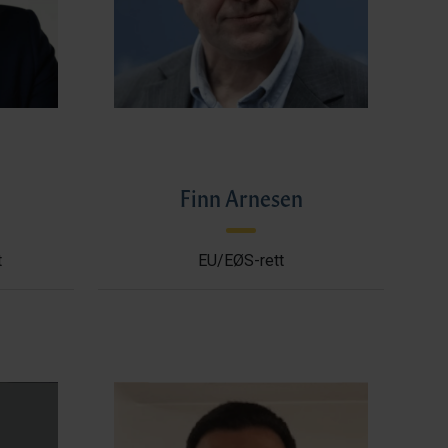
l
Finn Arnesen
t
EU/EØS-rett