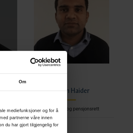
Om
ye
Imran Haider
shore
Trygderett og pensjonsrett
iale mediefunksjoner og for å
 med partnerne våre innen
u har gjort tilgjengelig for