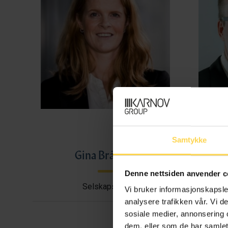
Samtykke
Gina Bråthen
Haral
Denne nettsiden anvender c
Selskapsrett
Avtal
Vi bruker informasjonskapsler
analysere trafikken vår. Vi 
sosiale medier, annonsering 
dem, eller som de har samlet