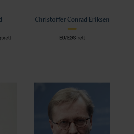
d
Christoffer Conrad Eriksen
gsrett
EU/EØS-rett