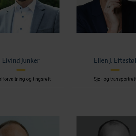
Eivind Junker
Ellen J. Eftestø
lforvaltning og tingsrett
Sjø- og transportret