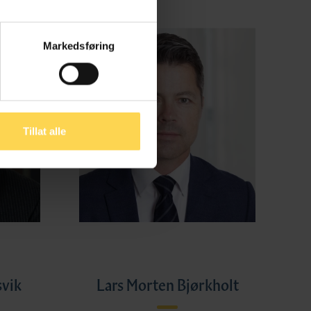
Markedsføring
Tillat alle
svik
Lars Morten Bjørkholt