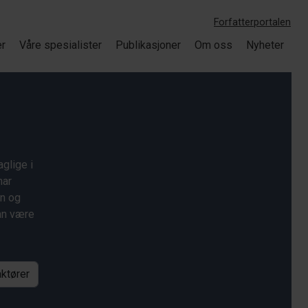
Forfatterportalen
er
Våre spesialister
Publikasjoner
Om oss
Nyheter
glige i
har
on og
kan være