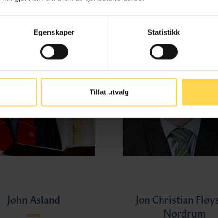
Egenskaper
Statistikk
Tillat utvalg
John Asland
Jon Christian Fløy
Nordrum