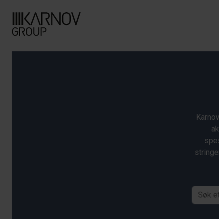
Karnov
ak
spes
stringe