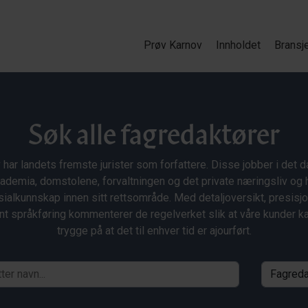
Prøv Karnov
Innholdet
Bransj
Søk alle fagredaktører
 har landets fremste jurister som forfattere. Disse jobber i det da
ademia, domstolene, forvaltningen og det private næringsliv og 
ialkunnskap innen sitt rettsområde. Med detaljoversikt, presisj
nt språkføring kommenterer de regelverket slik at våre kunder 
trygge på at det til enhver tid er ajourført.