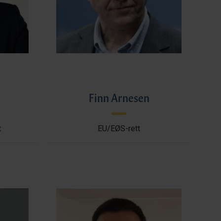
l
Finn Arnesen
t
EU/EØS-rett