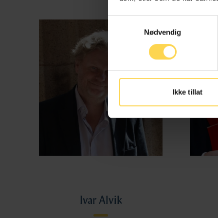
Samtykkevalg
Nødvendig
Ikke tillat
Ivar Alvik