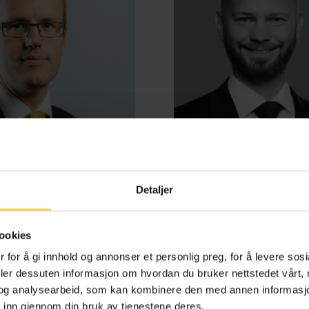
Detaljer
d Benestad Anderssen
Henrik Bjørneb
ookies
e-, kontrakts- og boligrett
Energi, petroleum og off
 for å gi innhold og annonser et personlig preg, for å levere sos
deler dessuten informasjon om hvordan du bruker nettstedet vårt,
og analysearbeid, som kan kombinere den med annen informasjon d
 inn gjennom din bruk av tjenestene deres.