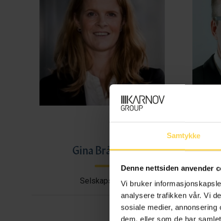
Samtykke
Gina Bråthen
Haral
Denne nettsiden anvender c
Selskapsrett
Avtal
Vi bruker informasjonskapsler
analysere trafikken vår. Vi 
sosiale medier, annonsering 
dem, eller som de har samlet