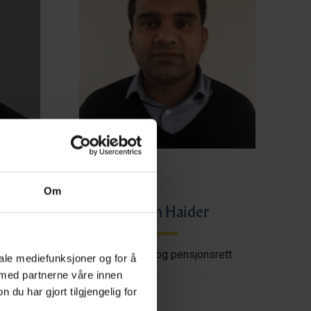
Om
ye
Imran Haider
shore
Trygderett og pensjonsrett
iale mediefunksjoner og for å
 med partnerne våre innen
u har gjort tilgjengelig for