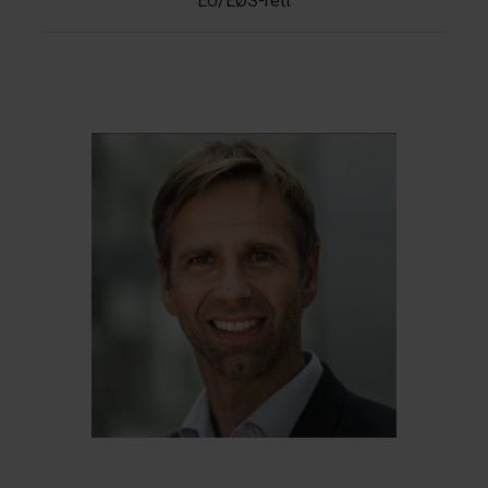
EU/EØS-rett