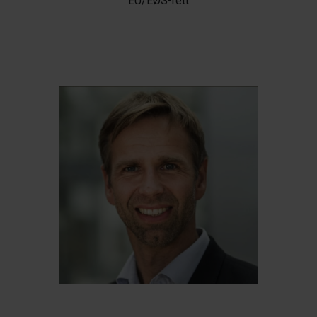
EU/EØS-rett